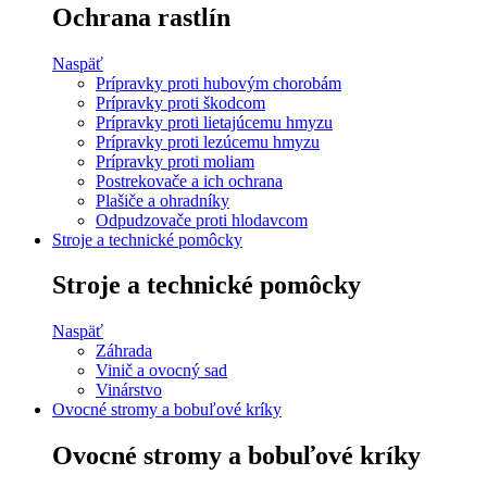
Ochrana rastlín
Naspäť
Prípravky proti hubovým chorobám
Prípravky proti škodcom
Prípravky proti lietajúcemu hmyzu
Prípravky proti lezúcemu hmyzu
Prípravky proti moliam
Postrekovače a ich ochrana
Plašiče a ohradníky
Odpudzovače proti hlodavcom
Stroje a technické pomôcky
Stroje a technické pomôcky
Naspäť
Záhrada
Vinič a ovocný sad
Vinárstvo
Ovocné stromy a bobuľové kríky
Ovocné stromy a bobuľové kríky