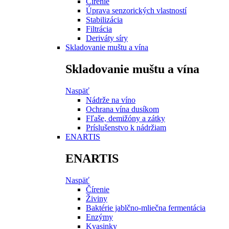
Čírenie
Úprava senzorických vlastností
Stabilizácia
Filtrácia
Deriváty síry
Skladovanie muštu a vína
Skladovanie muštu a vína
Naspäť
Nádrže na víno
Ochrana vína dusíkom
Fľaše, demižóny a zátky
Príslušenstvo k nádržiam
ENARTIS
ENARTIS
Naspäť
Čírenie
Živiny
Baktérie jablčno-mliečna fermentácia
Enzýmy
Kvasinky