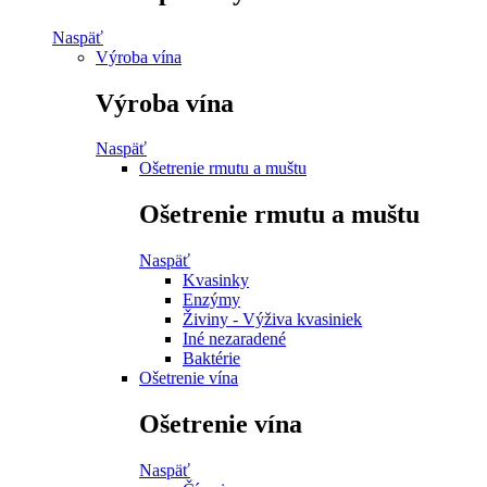
Naspäť
Výroba vína
Výroba vína
Naspäť
Ošetrenie rmutu a muštu
Ošetrenie rmutu a muštu
Naspäť
Kvasinky
Enzýmy
Živiny - Výživa kvasiniek
Iné nezaradené
Baktérie
Ošetrenie vína
Ošetrenie vína
Naspäť