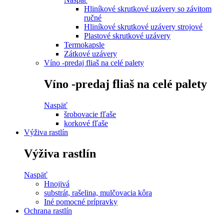
Hliníkové skrutkové uzávery so závitom
ručné
Hliníkové skrutkové uzávery strojové
Plastové skrutkové uzávery
Termokapsle
Zátkové uzávery
Víno -predaj fliaš na celé palety
Víno -predaj fliaš na celé palety
Naspäť
šrobovacie fľaše
korkové fľaše
Výživa rastlín
Výživa rastlín
Naspäť
Hnojivá
substrát, rašelina, mulčovacia kôra
Iné pomocné prípravky
Ochrana rastlín