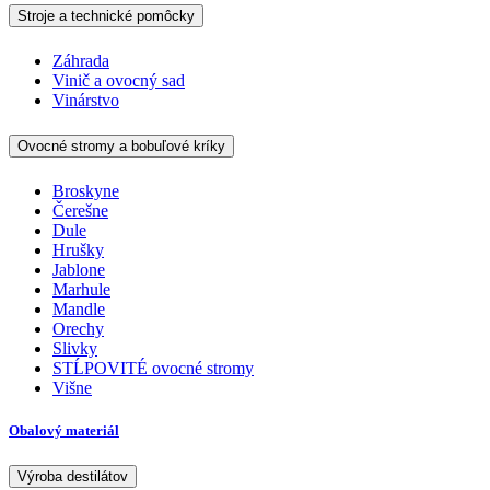
Stroje a technické pomôcky
Záhrada
Vinič a ovocný sad
Vinárstvo
Ovocné stromy a bobuľové kríky
Broskyne
Čerešne
Dule
Hrušky
Jablone
Marhule
Mandle
Orechy
Slivky
STĹPOVITÉ ovocné stromy
Višne
Obalový materiál
Výroba destilátov