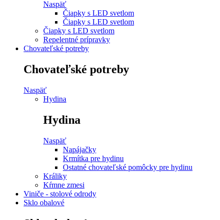
Naspäť
Čiapky s LED svetlom
Čiapky s LED svetlom
Čiapky s LED svetlom
Repelentné prípravky
Chovateľské potreby
Chovateľské potreby
Naspäť
Hydina
Hydina
Naspäť
Napájačky
Krmítka pre hydinu
Ostatné chovateľské pomôcky pre hydinu
Králiky
Kŕmne zmesi
Viniče - stolové odrody
Sklo obalové