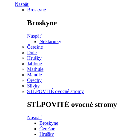
Naspäť
Broskyne
Broskyne
Naspäť
Nektarinky
Čerešne
Dule
Hrušky
Jablone
Marhule
Mandle
Orechy
Slivky
STĹPOVITÉ ovocné stromy
STĹPOVITÉ ovocné stromy
Naspäť
Broskyne
Čerešne
Hrušky