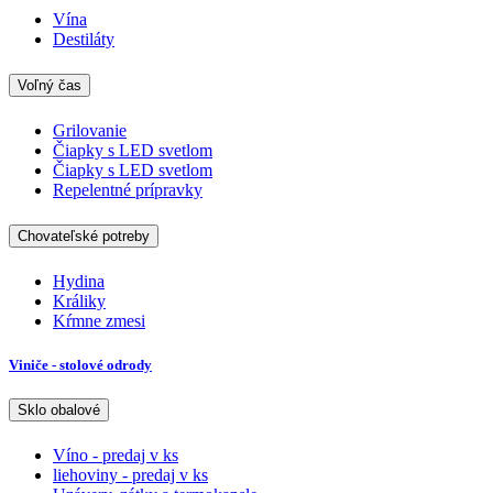
Vína
Destiláty
Voľný čas
Grilovanie
Čiapky s LED svetlom
Čiapky s LED svetlom
Repelentné prípravky
Chovateľské potreby
Hydina
Králiky
Kŕmne zmesi
Viniče - stolové odrody
Sklo obalové
Víno - predaj v ks
liehoviny - predaj v ks