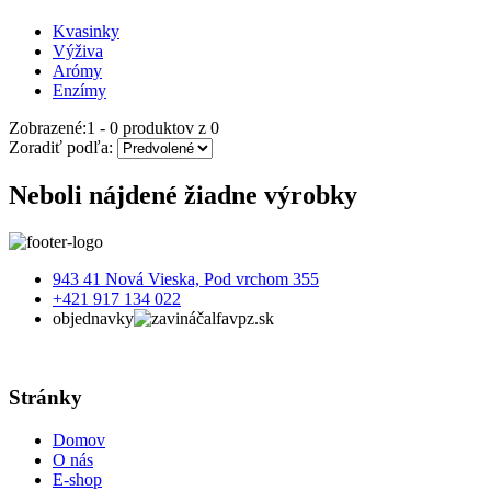
Kvasinky
Výživa
Arómy
Enzímy
Zobrazené:
1 - 0
produktov z
0
Zoradiť podľa:
Neboli nájdené žiadne výrobky
943 41 Nová Vieska, Pod vrchom 355
+421 917 134 022
objednavky
alfavpz.sk
Stránky
Domov
O nás
E-shop