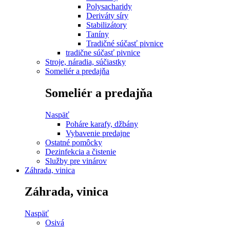
Polysacharidy
Deriváty síry
Stabilizátory
Taníny
Tradičné súčasť pivnice
tradične súčasť pivnice
Stroje, náradia, súčiastky
Someliér a predajňa
Someliér a predajňa
Naspäť
Poháre karafy, džbány
Vybavenie predajne
Ostatné pomôcky
Dezinfekcia a čistenie
Služby pre vinárov
Záhrada, vinica
Záhrada, vinica
Naspäť
Osivá