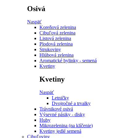
Osivá
Naspäť
Koreňová zelenina
Cibuľová zelenina
Listová zelenina
Plodová zelenina
Strukoviny
Hlúbová zelenina
Aromatické bylinky - semená
Kvetiny
Kvetiny
Naspäť
Letničky
Dvojročné a trvalky
Trávnikové osivá
Výsevné pásiky - disky
Huby
Mikrozelenina (na klíčenie)
Kvetiny jedlé semená
Cibuľoviny