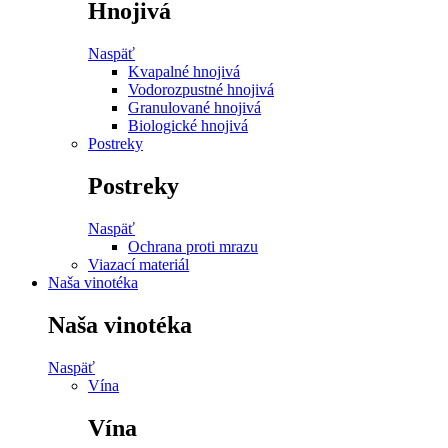
Hnojivá
Naspäť
Kvapalné hnojivá
Vodorozpustné hnojivá
Granulované hnojivá
Biologické hnojivá
Postreky
Postreky
Naspäť
Ochrana proti mrazu
Viazací materiál
Naša vinotéka
Naša vinotéka
Naspäť
Vína
Vína