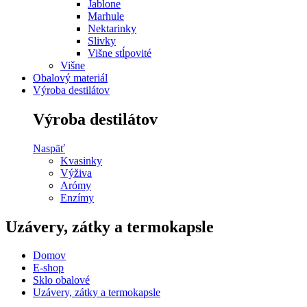
Jablone
Marhule
Nektarinky
Slivky
Višne stĺpovité
Višne
Obalový materiál
Výroba destilátov
Výroba destilátov
Naspäť
Kvasinky
Výživa
Arómy
Enzímy
Uzávery, zátky a termokapsle
Domov
E-shop
Sklo obalové
Uzávery, zátky a termokapsle