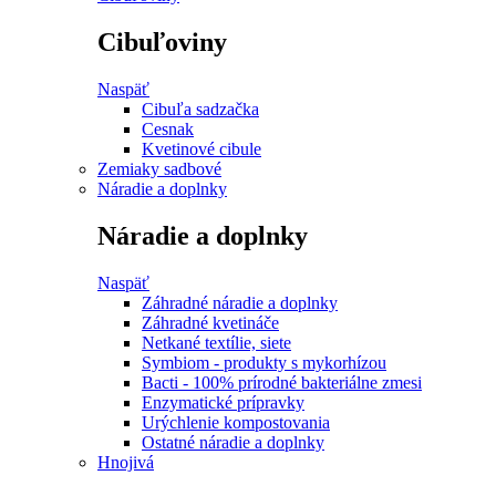
Cibuľoviny
Naspäť
Cibuľa sadzačka
Cesnak
Kvetinové cibule
Zemiaky sadbové
Náradie a doplnky
Náradie a doplnky
Naspäť
Záhradné náradie a doplnky
Záhradné kvetináče
Netkané textílie, siete
Symbiom - produkty s mykorhízou
Bacti - 100% prírodné bakteriálne zmesi
Enzymatické prípravky
Urýchlenie kompostovania
Ostatné náradie a doplnky
Hnojivá