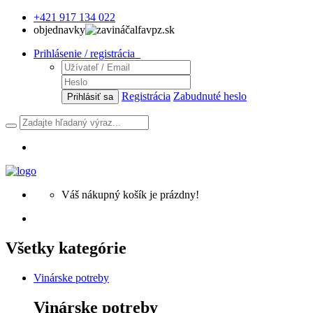
+421 917 134 022
objednavky
alfavpz.sk
Prihlásenie / registrácia
Registrácia
Zabudnuté heslo
Prihlásiť sa
Váš nákupný košík je prázdny!
Všetky kategórie
Vinárske potreby
Vinárske potreby