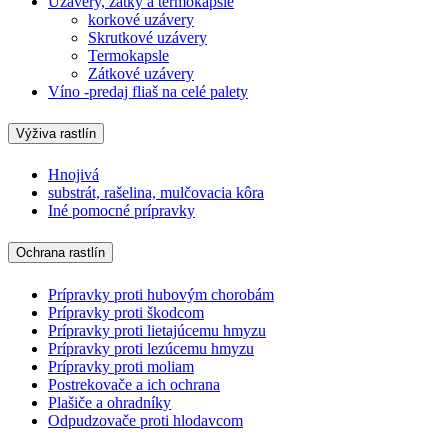
Uzávery, zátky a termokapsle
korkové uzávery
Skrutkové uzávery
Termokapsle
Zátkové uzávery
Víno -predaj fliaš na celé palety
Výživa rastlín
Hnojivá
substrát, rašelina, mulčovacia kôra
Iné pomocné prípravky
Ochrana rastlín
Prípravky proti hubovým chorobám
Prípravky proti škodcom
Prípravky proti lietajúcemu hmyzu
Prípravky proti lezúcemu hmyzu
Prípravky proti moliam
Postrekovače a ich ochrana
Plašiče a ohradníky
Odpudzovače proti hlodavcom