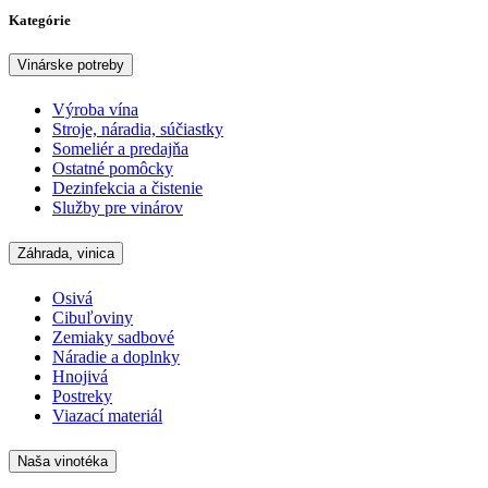
Kategórie
Vinárske potreby
Výroba vína
Stroje, náradia, súčiastky
Someliér a predajňa
Ostatné pomôcky
Dezinfekcia a čistenie
Služby pre vinárov
Záhrada, vinica
Osivá
Cibuľoviny
Zemiaky sadbové
Náradie a doplnky
Hnojivá
Postreky
Viazací materiál
Naša vinotéka