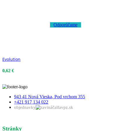
Odporúčame
Evolution
0,62 €
943 41 Nová Vieska, Pod vrchom 355
+421 917 134 022
objednavky
alfavpz.sk
Stránky