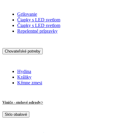
Grilovanie
Čiapky s LED svetlom
Čiapky s LED svetlom
Repelentné prípravky
Chovateľské potreby
Hydina
Králiky
Kŕmne zmesi
Viniče - stolové odrody
Sklo obalové