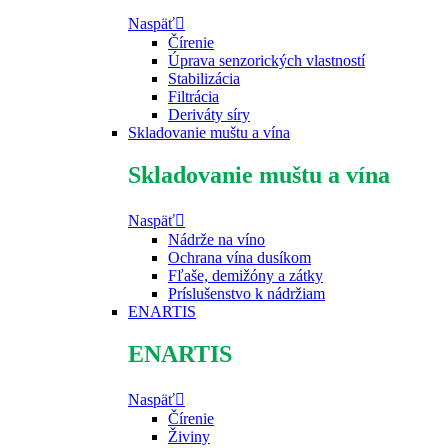
Naspäť
Čírenie
Úprava senzorických vlastností
Stabilizácia
Filtrácia
Deriváty síry
Skladovanie muštu a vína
Skladovanie muštu a vína
Naspäť
Nádrže na víno
Ochrana vína dusíkom
Fľaše, demižóny a zátky
Príslušenstvo k nádržiam
ENARTIS
ENARTIS
Naspäť
Čírenie
Živiny