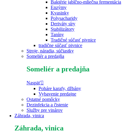
Baktérie jablčno-mliečna fermentácia
Enzýmy
Kvasinky
Polysacharidy
Deriváty síry
Stabilizátory
Taníny
Tradičné súčasť pivnice
tradične súčasť pivnice
Stroje, náradia, súčiastky
Someliér a predajňa
Someliér a predajňa
Naspäť
Poháre karafy, džbány
Vybavenie predajne
Ostatné pomôcky
Dezinfekcia a čistenie
Služby pre vinárov
Záhrada, vinica
Záhrada, vinica