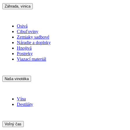
Záhrada, vinica
Osivá
Cibuľoviny
Zemiaky sadbové
Náradie a doplnky
Hnojivá
Postreky
Viazací materiál
Naša vinotéka
Vína
Destiláty
Voľný čas