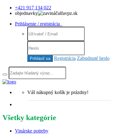
+421 917 134 022
objednavky
alfavpz.sk
Prihlásenie / registrácia
Registrácia
Zabudnuté heslo
Prihlásiť sa
Váš nákupný košík je prázdny!
Všetky kategórie
Vinárske potreby