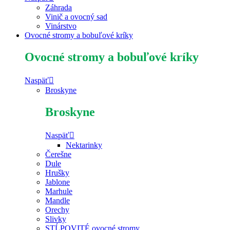
Záhrada
Vinič a ovocný sad
Vinárstvo
Ovocné stromy a bobuľové kríky
Ovocné stromy a bobuľové kríky
Naspäť
Broskyne
Broskyne
Naspäť
Nektarinky
Čerešne
Dule
Hrušky
Jablone
Marhule
Mandle
Orechy
Slivky
STĹPOVITÉ ovocné stromy