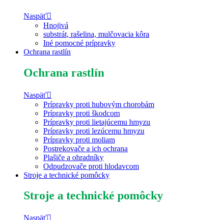
Naspäť
Hnojivá
substrát, rašelina, mulčovacia kôra
Iné pomocné prípravky
Ochrana rastlín
Ochrana rastlín
Naspäť
Prípravky proti hubovým chorobám
Prípravky proti škodcom
Prípravky proti lietajúcemu hmyzu
Prípravky proti lezúcemu hmyzu
Prípravky proti moliam
Postrekovače a ich ochrana
Plašiče a ohradníky
Odpudzovače proti hlodavcom
Stroje a technické pomôcky
Stroje a technické pomôcky
Naspäť