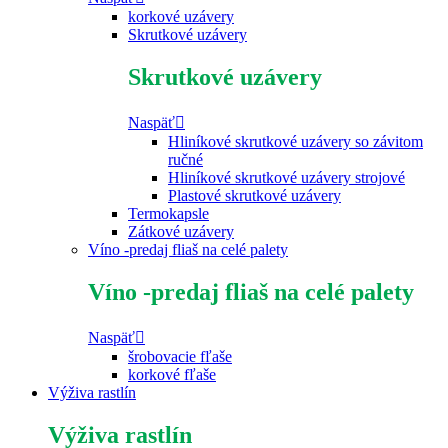
korkové uzávery
Skrutkové uzávery
Skrutkové uzávery
Naspäť
Hliníkové skrutkové uzávery so závitom
ručné
Hliníkové skrutkové uzávery strojové
Plastové skrutkové uzávery
Termokapsle
Zátkové uzávery
Víno -predaj fliaš na celé palety
Víno -predaj fliaš na celé palety
Naspäť
šrobovacie fľaše
korkové fľaše
Výživa rastlín
Výživa rastlín