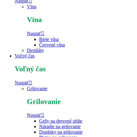
Naspäť
Vína
Vína
Naspäť
Biele vína
Červené vína
Destiláty
Voľný čas
Voľný čas
Naspäť
Grilovanie
Grilovanie
Naspäť
Grily na drevené uhlie
Náradie na grilovanie
Doplnky na grilovanie