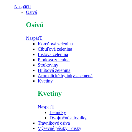
Naspäť
Osivá
Osivá
Naspäť
Koreňová zelenina
Cibuľová zelenina
Listová zelenina
Plodová zelenina
Strukoviny
Hlúbová zelenina
Aromatické bylinky - semená
Kvetiny
Kvetiny
Naspäť
Letničky
Dvojročné a trvalky
Trávnikové osivá
Výsevné pásiky - disky