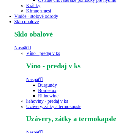
Ostatné chovateľské pomôcky pre hydinu
Králiky
Kŕmne zmesi
Viniče - stolové odrody
Sklo obalové
Sklo obalové
Naspäť
Víno - predaj v ks
Víno - predaj v ks
Naspäť
Burgundy
Bordeaux
Rhinewine
liehoviny - predaj v ks
Uzávery, zátky a termokapsle
Uzávery, zátky a termokapsle
Naspäť