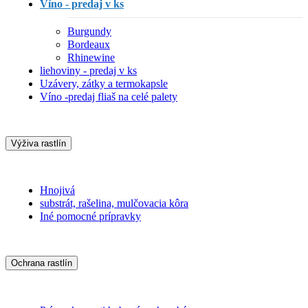
Víno - predaj v ks
Burgundy
Bordeaux
Rhinewine
liehoviny - predaj v ks
Uzávery, zátky a termokapsle
Víno -predaj fliaš na celé palety
Výživa rastlín
Hnojivá
substrát, rašelina, mulčovacia kôra
Iné pomocné prípravky
Ochrana rastlín