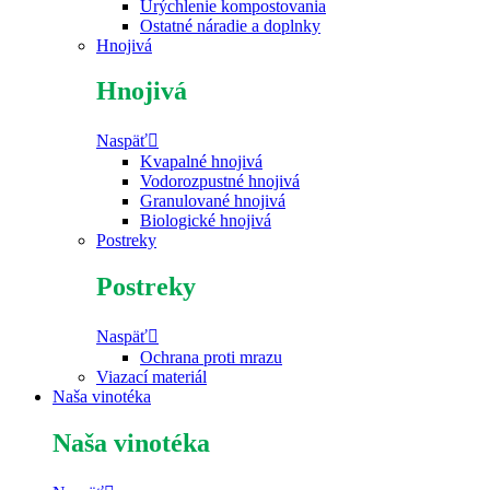
Urýchlenie kompostovania
Ostatné náradie a doplnky
Hnojivá
Hnojivá
Naspäť
Kvapalné hnojivá
Vodorozpustné hnojivá
Granulované hnojivá
Biologické hnojivá
Postreky
Postreky
Naspäť
Ochrana proti mrazu
Viazací materiál
Naša vinotéka
Naša vinotéka