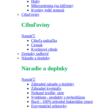
Huby
Mikrozelenina (na klíčenie)
Kvetiny jedlé semená
Cibuľoviny
Cibuľoviny
Naspäť
Cibuľa sadzačka
Cesnak
Kvetinové cibule
Zemiaky sadbové
Náradie a doplnky
Náradie a doplnky
Naspäť
Záhradné náradie a doplnky
Záhradné kvetináče
Netkané textílie, siete
Symbiom - produkty s mykorhízou
Bacti - 100% prírodné bakteriálne zmesi
Enzymatické prípravky