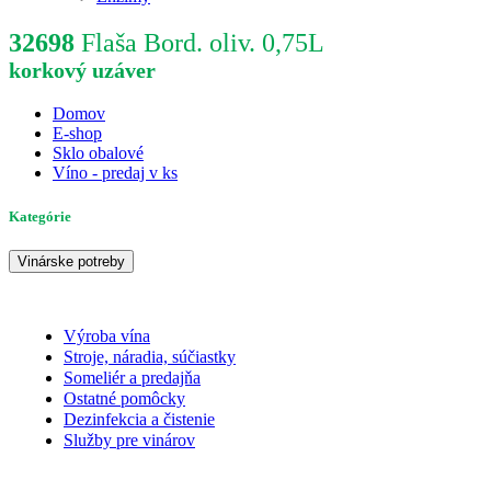
32698
Flaša Bord. oliv. 0,75L
korkový uzáver
Domov
E-shop
Sklo obalové
Víno - predaj v ks
Kategórie
Vinárske potreby
Výroba vína
Stroje, náradia, súčiastky
Someliér a predajňa
Ostatné pomôcky
Dezinfekcia a čistenie
Služby pre vinárov