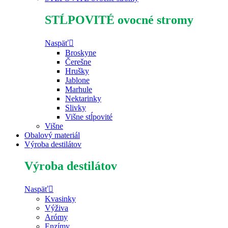
STĹPOVITÉ ovocné stromy
Naspäť
Broskyne
Čerešne
Hrušky
Jablone
Marhule
Nektarinky
Slivky
Višne stĺpovité
Višne
Obalový materiál
Výroba destilátov
Výroba destilátov
Naspäť
Kvasinky
Výživa
Arómy
Enzímy