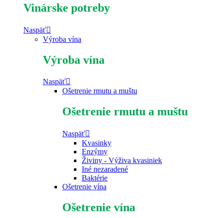
Vinárske potreby
Naspäť
Výroba vína
Výroba vína
Naspäť
Ošetrenie rmutu a muštu
Ošetrenie rmutu a muštu
Naspäť
Kvasinky
Enzýmy
Živiny - Výživa kvasiniek
Iné nezaradené
Baktérie
Ošetrenie vína
Ošetrenie vína