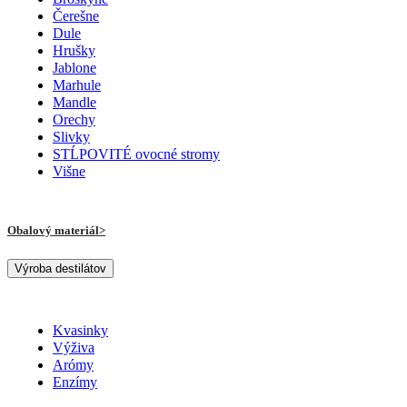
Čerešne
Dule
Hrušky
Jablone
Marhule
Mandle
Orechy
Slivky
STĹPOVITÉ ovocné stromy
Višne
Obalový materiál
Výroba destilátov
Kvasinky
Výživa
Arómy
Enzímy