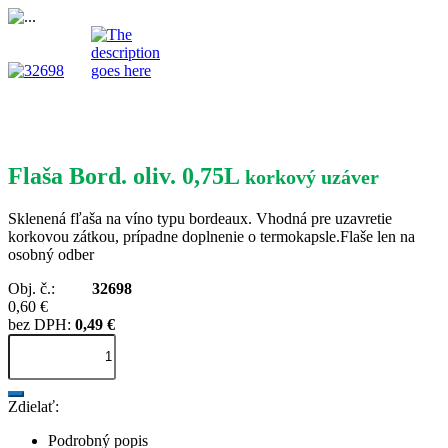
Flaša Bord. oliv. 0,75L
korkový uzáver
Sklenená fľaša na víno typu bordeaux. Vhodná pre uzavretie
korkovou zátkou, prípadne doplnenie o termokapsle.Flaše len na
osobný odber
Obj. č.:
32698
0,60 €
bez DPH:
0,49 €
Zdielať:
Podrobný popis