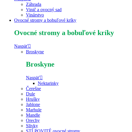
Záhrada
Vinič a ovocný sad
Vinárstvo
Ovocné stromy a bobuľové kríky
Ovocné stromy a bobuľové kríky
Naspäť
Broskyne
Broskyne
Naspäť
Nektarinky
Čerešne
Dule
Hrušky
Jablone
Marhule
Mandle
Orechy
Slivky
STĹPOVITÉ ovocné stromy