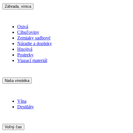
Záhrada, vinica
Osivá
Cibuľoviny
Zemiaky sadbové
Náradie a doplnky
Hnojivá
Postreky
Viazací materiál
Naša vinotéka
Vína
Destiláty
Voľný čas