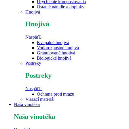
Urýchlenie kompostovania
Ostatné náradie a doplnky
Hnojivá
Hnojivá
Naspäť
Kvapalné hnojivá
Vodorozpustné hnojivá
Granulované hnojivá
Biologické hnojivá
Postreky
Postreky
Naspäť
Ochrana proti mrazu
Viazací materiál
Naša vinotéka
Naša vinotéka