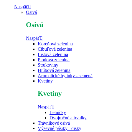
Naspäť
Osivá
Osivá
Naspäť
Koreňová zelenina
Cibuľová zelenina
Listová zelenina
Plodová zelenina
Strukoviny
Hlúbová zelenina
Aromatické bylinky - semená
Kvetiny
Kvetiny
Naspäť
Letničky
Dvojročné a trvalky
Trávnikové osivá
Výsevné pásiky - disky