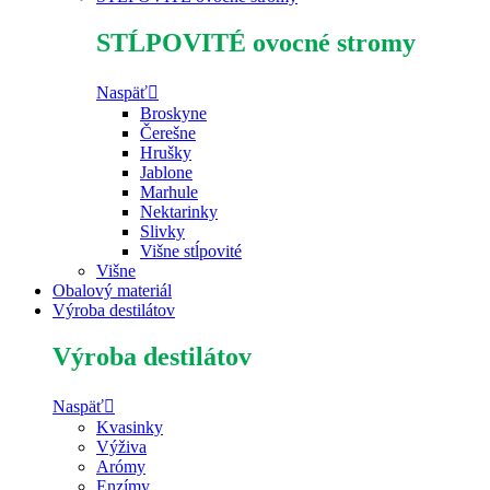
STĹPOVITÉ ovocné stromy
Naspäť
Broskyne
Čerešne
Hrušky
Jablone
Marhule
Nektarinky
Slivky
Višne stĺpovité
Višne
Obalový materiál
Výroba destilátov
Výroba destilátov
Naspäť
Kvasinky
Výživa
Arómy
Enzímy