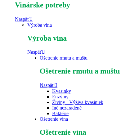
Vinárske potreby
Naspäť
Výroba vína
Výroba vína
Naspäť
Ošetrenie rmutu a muštu
Ošetrenie rmutu a muštu
Naspäť
Kvasinky
Enzýmy
Živiny - Výživa kvasiniek
Iné nezaradené
Baktérie
Ošetrenie vína
Ošetrenie vína