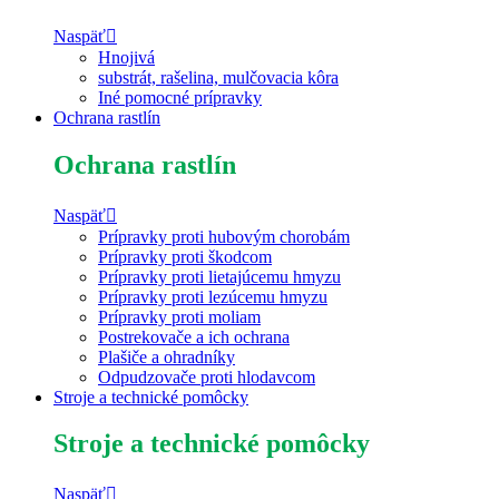
Naspäť
Hnojivá
substrát, rašelina, mulčovacia kôra
Iné pomocné prípravky
Ochrana rastlín
Ochrana rastlín
Naspäť
Prípravky proti hubovým chorobám
Prípravky proti škodcom
Prípravky proti lietajúcemu hmyzu
Prípravky proti lezúcemu hmyzu
Prípravky proti moliam
Postrekovače a ich ochrana
Plašiče a ohradníky
Odpudzovače proti hlodavcom
Stroje a technické pomôcky
Stroje a technické pomôcky
Naspäť