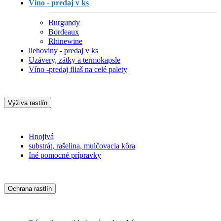
Víno - predaj v ks
Burgundy
Bordeaux
Rhinewine
liehoviny - predaj v ks
Uzávery, zátky a termokapsle
Víno -predaj fliaš na celé palety
Výživa rastlín
Hnojivá
substrát, rašelina, mulčovacia kôra
Iné pomocné prípravky
Ochrana rastlín