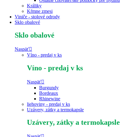
Ostatné chovateľské pomôcky pre hydinu
Králiky
Kŕmne zmesi
Viniče - stolové odrody
Sklo obalové
Sklo obalové
Naspäť
Víno - predaj v ks
Víno - predaj v ks
Naspäť
Burgundy
Bordeaux
Rhinewine
liehoviny - predaj v ks
Uzávery, zátky a termokapsle
Uzávery, zátky a termokapsle
Naspäť