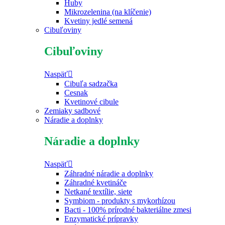
Huby
Mikrozelenina (na klíčenie)
Kvetiny jedlé semená
Cibuľoviny
Cibuľoviny
Naspäť
Cibuľa sadzačka
Cesnak
Kvetinové cibule
Zemiaky sadbové
Náradie a doplnky
Náradie a doplnky
Naspäť
Záhradné náradie a doplnky
Záhradné kvetináče
Netkané textílie, siete
Symbiom - produkty s mykorhízou
Bacti - 100% prírodné bakteriálne zmesi
Enzymatické prípravky