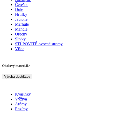
Čerešne
Dule
Hrušky
Jablone
Marhule
Mandle
Orechy
Slivky
STĹPOVITÉ ovocné stromy
Višne
Obalový materiál
Výroba destilátov
Kvasinky
Výživa
Arómy
Enzímy