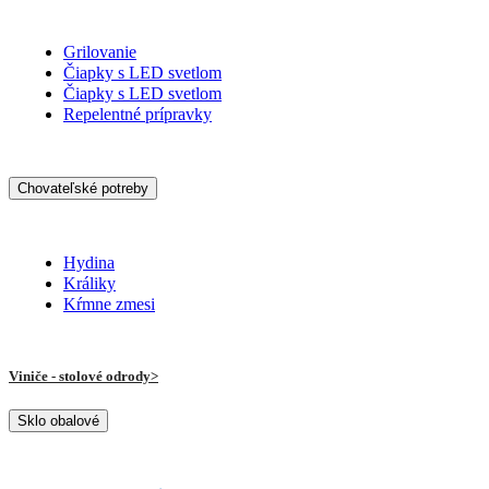
Grilovanie
Čiapky s LED svetlom
Čiapky s LED svetlom
Repelentné prípravky
Chovateľské potreby
Hydina
Králiky
Kŕmne zmesi
Viniče - stolové odrody
Sklo obalové