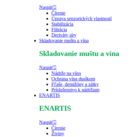
Naspäť
Čírenie
Úprava senzorických vlastností
Stabilizácia
Filtrácia
Deriváty síry
Skladovanie muštu a vína
Skladovanie muštu a vína
Naspäť
Nádrže na víno
Ochrana vína dusíkom
Fľaše, demižóny a zátky
Príslušenstvo k nádržiam
ENARTIS
ENARTIS
Naspäť
Čírenie
Živiny