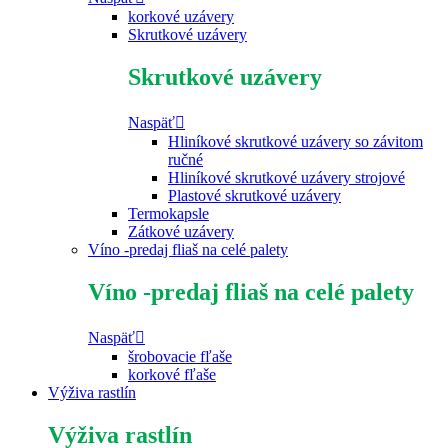
korkové uzávery
Skrutkové uzávery
Skrutkové uzávery
Naspäť
Hliníkové skrutkové uzávery so závitom
ručné
Hliníkové skrutkové uzávery strojové
Plastové skrutkové uzávery
Termokapsle
Zátkové uzávery
Víno -predaj fliaš na celé palety
Víno -predaj fliaš na celé palety
Naspäť
šrobovacie fľaše
korkové fľaše
Výživa rastlín
Výživa rastlín