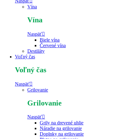
Naspäť
Vína
Vína
Naspäť
Biele vína
Červené vína
Destiláty
Voľný čas
Voľný čas
Naspäť
Grilovanie
Grilovanie
Naspäť
Grily na drevené uhlie
Náradie na grilovanie
Doplnky na grilovanie