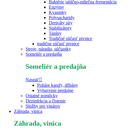
Baktérie jablčno-mliečna fermentácia
Enzýmy
Kvasinky
Polysacharidy
Deriváty síry
Stabilizátory
Taníny
Tradičné súčasť pivnice
tradične súčasť pivnice
Stroje, náradia, súčiastky
Someliér a predajňa
Someliér a predajňa
Naspäť
Poháre karafy, džbány
Vybavenie predajne
Ostatné pomôcky
Dezinfekcia a čistenie
Služby pre vinárov
Záhrada, vinica
Záhrada, vinica