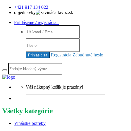
+421 917 134 022
objednavky
alfavpz.sk
Prihlásenie / registrácia
Registrácia
Zabudnuté heslo
Prihlásiť sa
Váš nákupný košík je prázdny!
Všetky kategórie
Vinárske potreby