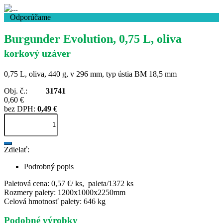
Odporúčame
Burgunder Evolution, 0,75 L, oliva
korkový uzáver
0,75 L, oliva, 440 g, v 296 mm, typ ústia BM 18,5 mm
Obj. č.:
31741
0,60 €
bez DPH:
0,49 €
Zdielať:
Podrobný popis
Paletová cena: 0,57 €/ ks, paleta/1372 ks
Rozmery palety: 1200x1000x2250mm
Celová hmotnosť palety: 646 kg
Podobné výrobky