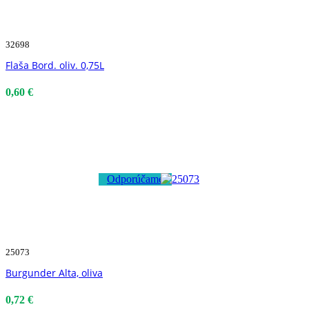
32698
Flaša Bord. oliv. 0,75L
0,60 €
Odporúčame
25073
Burgunder Alta, oliva
0,72 €