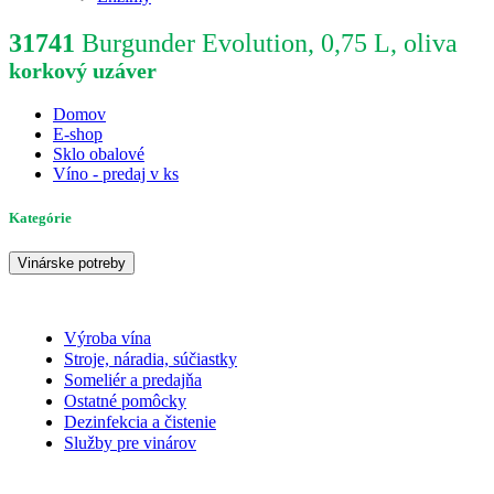
31741
Burgunder Evolution, 0,75 L, oliva
korkový uzáver
Domov
E-shop
Sklo obalové
Víno - predaj v ks
Kategórie
Vinárske potreby
Výroba vína
Stroje, náradia, súčiastky
Someliér a predajňa
Ostatné pomôcky
Dezinfekcia a čistenie
Služby pre vinárov