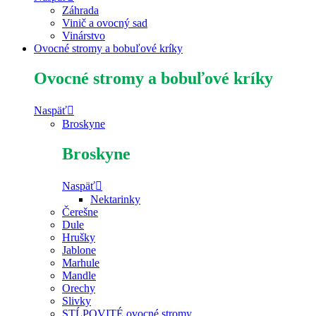
Záhrada
Vinič a ovocný sad
Vinárstvo
Ovocné stromy a bobuľové kríky
Ovocné stromy a bobuľové kríky
Naspäť
Broskyne
Broskyne
Naspäť
Nektarinky
Čerešne
Dule
Hrušky
Jablone
Marhule
Mandle
Orechy
Slivky
STĹPOVITÉ ovocné stromy