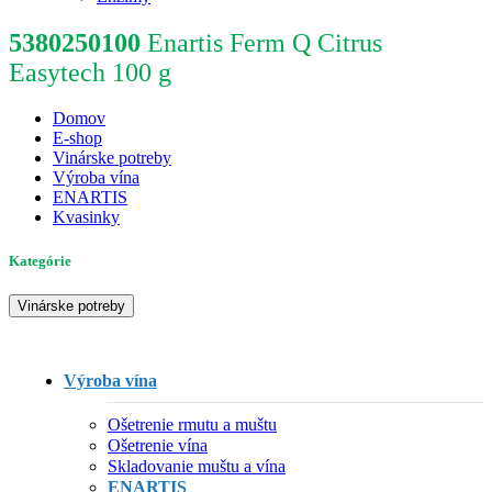
5380250100
Enartis Ferm Q Citrus
Easytech 100 g
Domov
E-shop
Vinárske potreby
Výroba vína
ENARTIS
Kvasinky
Kategórie
Vinárske potreby
Výroba vína
Ošetrenie rmutu a muštu
Ošetrenie vína
Skladovanie muštu a vína
ENARTIS