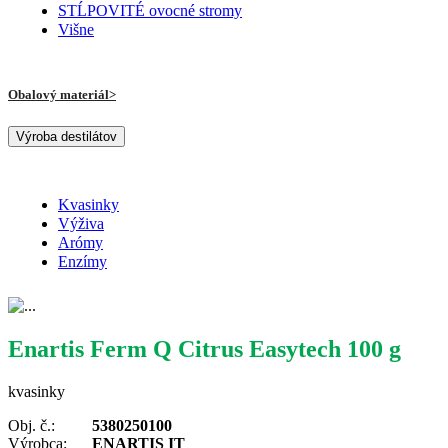
STĹPOVITÉ ovocné stromy
Višne
Obalový materiál
Výroba destilátov
Kvasinky
Výživa
Arómy
Enzímy
Enartis Ferm Q Citrus Easytech 100 g
kvasinky
Obj. č.:
5380250100
Výrobca:
ENARTIS IT