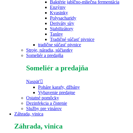
Baktérie jablčno-mliečna fermentácia
Enzýmy
Kvasinky
Polysacharidy
Deriváty síry
Stabilizátory
Taníny
Tradičné súčasť pivnice
tradične súčasť pivnice
Stroje, náradia, súčiastky
Someliér a predajňa
Someliér a predajňa
Naspäť
Poháre karafy, džbány
Vybavenie predajne
Ostatné pomôcky
Dezinfekcia a čistenie
Služby pre vinárov
Záhrada, vinica
Záhrada, vinica