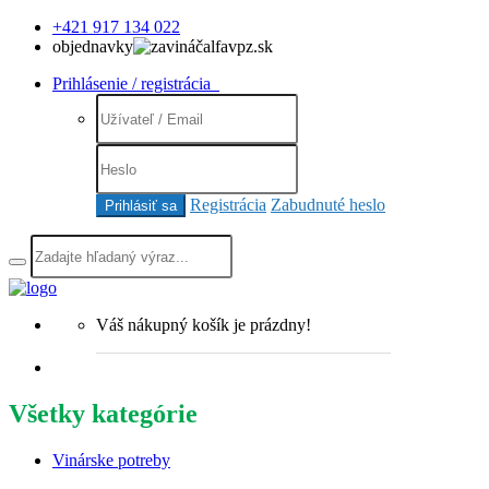
+421 917 134 022
objednavky
alfavpz.sk
Prihlásenie / registrácia
Registrácia
Zabudnuté heslo
Prihlásiť sa
Váš nákupný košík je prázdny!
Všetky kategórie
Vinárske potreby