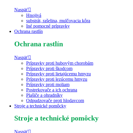
Naspäť
Hnojivá
substrát, rašelina, mulčovacia kôra
Iné pomocné prípravky
Ochrana rastlín
Ochrana rastlín
Naspäť
Prípravky proti hubovým chorobám
Prípravky proti škodcom
Prípravky proti lietajúcemu hmyzu
Prípravky proti lezúcemu hmyzu
Prípravky proti moliam
Postrekovače a ich ochrana
Plašiče a ohradníky
Odpudzovače proti hlodavcom
Stroje a technické pomôcky
Stroje a technické pomôcky
Naspäť