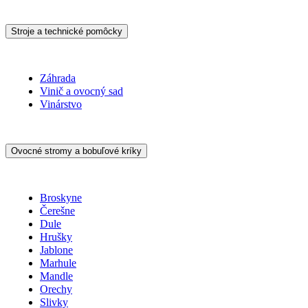
Stroje a technické pomôcky
Záhrada
Vinič a ovocný sad
Vinárstvo
Ovocné stromy a bobuľové kríky
Broskyne
Čerešne
Dule
Hrušky
Jablone
Marhule
Mandle
Orechy
Slivky