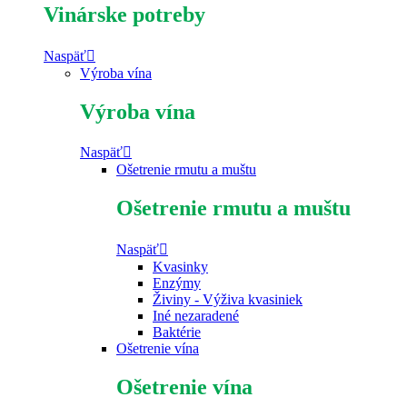
Vinárske potreby
Naspäť
Výroba vína
Výroba vína
Naspäť
Ošetrenie rmutu a muštu
Ošetrenie rmutu a muštu
Naspäť
Kvasinky
Enzýmy
Živiny - Výživa kvasiniek
Iné nezaradené
Baktérie
Ošetrenie vína
Ošetrenie vína