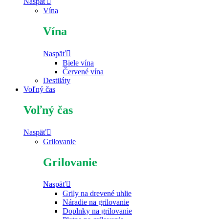
Naspäť
Vína
Vína
Naspäť
Biele vína
Červené vína
Destiláty
Voľný čas
Voľný čas
Naspäť
Grilovanie
Grilovanie
Naspäť
Grily na drevené uhlie
Náradie na grilovanie
Doplnky na grilovanie