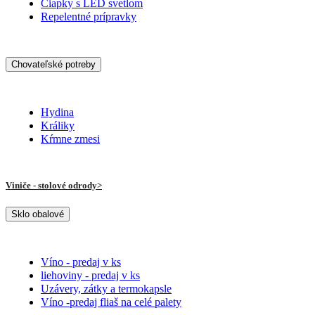
Čiapky s LED svetlom
Repelentné prípravky
Chovateľské potreby
Hydina
Králiky
Kŕmne zmesi
Viniče - stolové odrody
Sklo obalové
Víno - predaj v ks
liehoviny - predaj v ks
Uzávery, zátky a termokapsle
Víno -predaj fliaš na celé palety