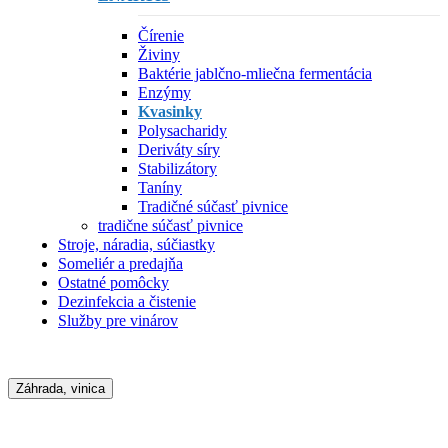
Čírenie
Živiny
Baktérie jablčno-mliečna fermentácia
Enzýmy
Kvasinky
Polysacharidy
Deriváty síry
Stabilizátory
Taníny
Tradičné súčasť pivnice
tradične súčasť pivnice
Stroje, náradia, súčiastky
Someliér a predajňa
Ostatné pomôcky
Dezinfekcia a čistenie
Služby pre vinárov
Záhrada, vinica