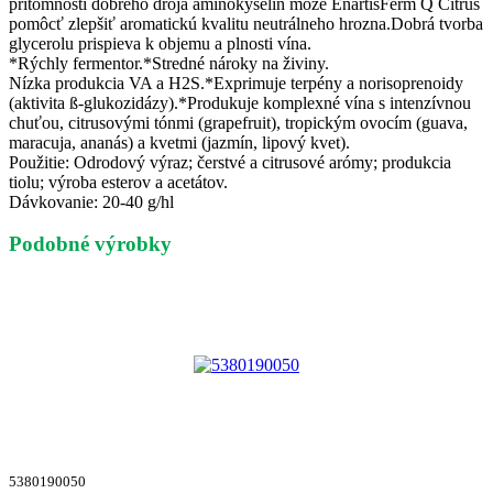
prítomnosti dobrého droja aminokyselín môže EnartisFerm Q Citrus
pomôcť zlepšiť aromatickú kvalitu neutrálneho hrozna.Dobrá tvorba
glycerolu prispieva k objemu a plnosti vína.
*Rýchly fermentor.*Stredné nároky na živiny.
Nízka produkcia VA a H2S.*Exprimuje terpény a norisoprenoidy
(aktivita ß-glukozidázy).*Produkuje komplexné vína s intenzívnou
chuťou, citrusovými tónmi (grapefruit), tropickým ovocím (guava,
maracuja, ananás) a kvetmi (jazmín, lipový kvet).
Použitie: Odrodový výraz; čerstvé a citrusové arómy; produkcia
tiolu; výroba esterov a acetátov.
Dávkovanie: 20-40 g/hl
Podobné výrobky
5380190050