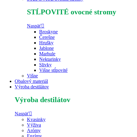
STĹPOVITÉ ovocné stromy
Naspäť
Broskyne
Čerešne
Hrušky
Jablone
Marhule
Nektarinky
Slivky
Višne stĺpovité
Višne
Obalový materiál
Výroba destilátov
Výroba destilátov
Naspäť
Kvasinky
Výživa
Arómy
Enzímy