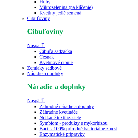
Huby
Mikrozelenina (na klíčenie)
Kvetiny jedlé semená
Cibuľoviny
Cibuľoviny
Naspäť
Cibuľa sadzačka
Cesnak
Kvetinové cibule
Zemiaky sadbové
Náradie a doplnky
Náradie a doplnky
Naspäť
Záhradné náradie a doplnky
Záhradné kvetináče
Netkané textílie, siete
Symbiom - produkty s mykorhízou
Bacti - 100% prírodné bakteriálne zmesi
Enzymatické prípravky