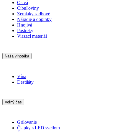
Osivá
Cibuľoviny
Zemiaky sadbové
Náradie a doplnky
Hnojivá
Postreky
Viazací materiál
Naša vinotéka
Vína
Destiláty
Voľný čas
Grilovanie
Čiapky s LED svetlom