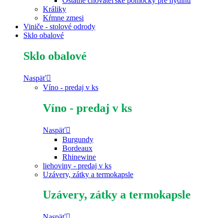
Ostatné chovateľské pomôcky pre hydinu
Králiky
Kŕmne zmesi
Viniče - stolové odrody
Sklo obalové
Sklo obalové
Naspäť
Víno - predaj v ks
Víno - predaj v ks
Naspäť
Burgundy
Bordeaux
Rhinewine
liehoviny - predaj v ks
Uzávery, zátky a termokapsle
Uzávery, zátky a termokapsle
Naspäť