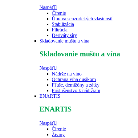
Naspäť
Čírenie
Úprava senzorických vlastností
Stabilizácia
Filtrácia
Deriváty síry
Skladovanie muštu a vína
Skladovanie muštu a vína
Naspäť
Nádrže na víno
Ochrana vína dusíkom
Fľaše, demižóny a zátky
Príslušenstvo k nádržiam
ENARTIS
ENARTIS
Naspäť
Čírenie
Živiny