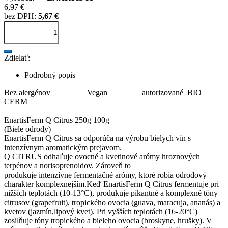
6,97 €
bez DPH:
5,67 €
Zdielať:
Podrobný popis
Bez alergénov Vegan autorizované BIO
CERM
EnartisFerm Q Citrus 250g 100g
(Biele odrody)
EnartisFerm Q Citrus sa odporúča na výrobu bielych vín s
intenzívnym aromatickým prejavom.
Q CITRUS odhaľuje ovocné a kvetinové arómy hroznových
terpénov a norisoprenoidov. Zároveň to
produkuje intenzívne fermentačné arómy, ktoré robia odrodový
charakter komplexnejším.Keď EnartisFerm Q Citrus fermentuje pri
nižších teplotách (10-13°C), produkuje pikantné a komplexné tóny
citrusov (grapefruit), tropického ovocia (guava, maracuja, ananás) a
kvetov (jazmín,lipový kvet). Pri vyšších teplotách (16-20°C)
zosilňuje tóny tropického a bieleho ovocia (broskyne, hrušky). V