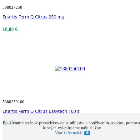
538027250
Enartis Ferm Q Citrus 250 mg
18,00 €
5380250100
Enartis Ferm Q Citrus Easytech 100 g
Používaním stránok prevádzkovateľa súhlasíte s používaním cookies, pomoc
6,97 €
ktorých vylepšujeme naše služby.
Viac informácií
OK