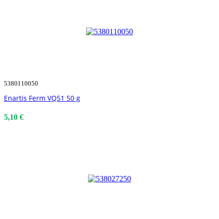
5380110050
Enartis Ferm VQ51 50 g
5,10 €