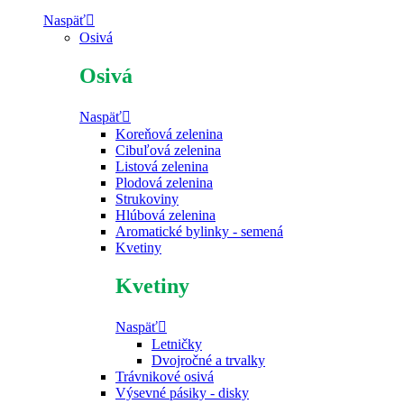
Naspäť
Osivá
Osivá
Naspäť
Koreňová zelenina
Cibuľová zelenina
Listová zelenina
Plodová zelenina
Strukoviny
Hlúbová zelenina
Aromatické bylinky - semená
Kvetiny
Kvetiny
Naspäť
Letničky
Dvojročné a trvalky
Trávnikové osivá
Výsevné pásiky - disky