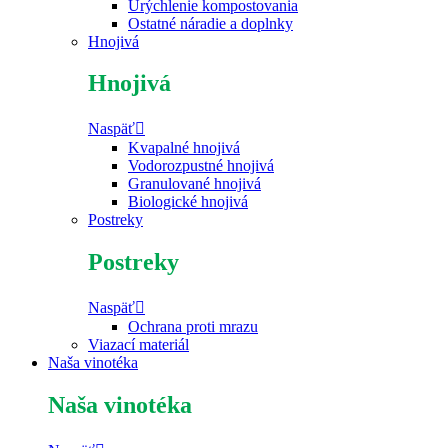
Urýchlenie kompostovania
Ostatné náradie a doplnky
Hnojivá
Hnojivá
Naspäť
Kvapalné hnojivá
Vodorozpustné hnojivá
Granulované hnojivá
Biologické hnojivá
Postreky
Postreky
Naspäť
Ochrana proti mrazu
Viazací materiál
Naša vinotéka
Naša vinotéka