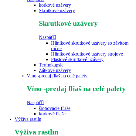
korkové uzávery
Skrutkové uzávery
Skrutkové uzávery
Naspäť
Hliníkové skrutkové uzávery so závitom
ručné
Hliníkové skrutkové uzávery strojové
Plastové skrutkové uzávery
Termokapsle
Zátkové uzávery
Víno -predaj fliaš na celé palety
Víno -predaj fliaš na celé palety
Naspäť
šrobovacie fľaše
korkové fľaše
Výživa rastlín
Výživa rastlín